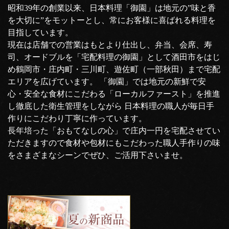
昭和39年の創業以来、日本料理「御園」は地元の”味と香
を大切に”をモットーとし、常にお客様に喜ばれる料理を
目指しています。
現在は店舗での営業はもとより仕出し、弁当、会席、寿
司、オードブルを「宅配料理の御園」として酒田市をはじ
め鶴岡市・庄内町・三川町、遊佐町（一部秋田）まで宅配
エリアを広げています。 「御園」では地元の新鮮で安
心・安全な食材にこだわる「ローカルファースト」を推進
し徹底した衛生管理をしながら 日本料理の職人が毎日手
作りにこだわり丁寧に作っています。
長年培った「おもてなしの心」で庄内一円を宅配させてい
ただきますので食材や包材にもこだわった職人手作りの味
をさまざまなシーンでぜひ、ご活用下さいませ。