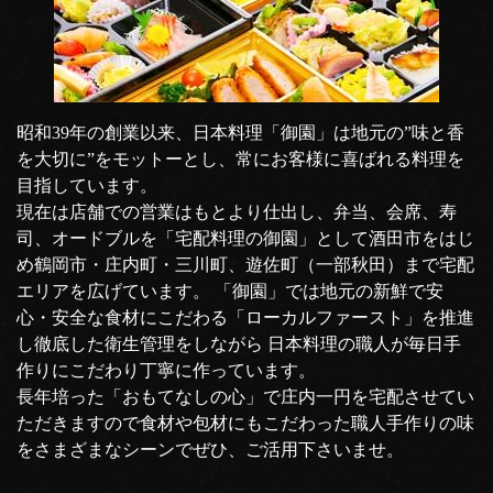
昭和39年の創業以来、日本料理「御園」は地元の”味と香
を大切に”をモットーとし、常にお客様に喜ばれる料理を
目指しています。
現在は店舗での営業はもとより仕出し、弁当、会席、寿
司、オードブルを「宅配料理の御園」として酒田市をはじ
め鶴岡市・庄内町・三川町、遊佐町（一部秋田）まで宅配
エリアを広げています。 「御園」では地元の新鮮で安
心・安全な食材にこだわる「ローカルファースト」を推進
し徹底した衛生管理をしながら 日本料理の職人が毎日手
作りにこだわり丁寧に作っています。
長年培った「おもてなしの心」で庄内一円を宅配させてい
ただきますので食材や包材にもこだわった職人手作りの味
をさまざまなシーンでぜひ、ご活用下さいませ。