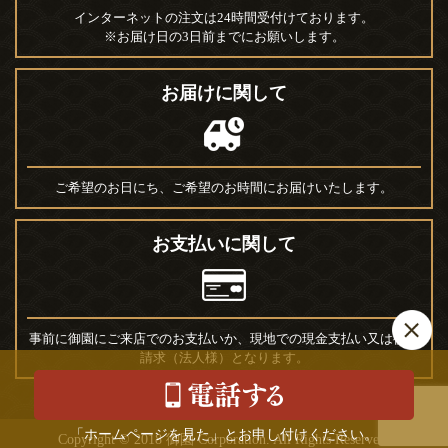
インターネットの注文は24時間受付けております。
※お届け日の3日前までにお願いします。
お届けに関して
ご希望のお日にち、ご希望のお時間にお届けいたします。
お支払いに関して
事前に御園にご来店でのお支払いか、現地での現金支払い又は後日
請求（法人様）となります。
「ホームページを見た」とお申し付けください。
Copyright © 2018 御園 Corporation. All Rights Reserved.