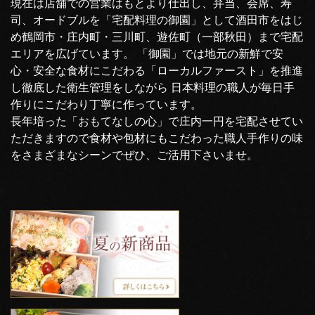
現在は店舗での営業はもとより仕出し、弁当、会席、寿
司、オードブルを「宅配料理の御園」として酒田市をはじ
め鶴岡市・庄内町・三川町、遊佐町（一部秋田）まで宅配
エリアを広げています。 「御園」では地元の新鮮で安
心・安全な食材にこだわる「ローカルファースト」を推進
し徹底した衛生管理をしながら 日本料理の職人が毎日手
作りにこだわり丁寧に作っています。
長年培った「おもてなしの心」で庄内一円を宅配させてい
ただきますので食材や包材にもこだわった職人手作りの味
をさまざまなシーンでぜひ、ご活用下さいませ。