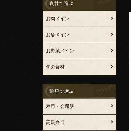
お肉メイン
お魚メイン
お野菜メイン
旬の食材
寿司・会席膳
高級弁当