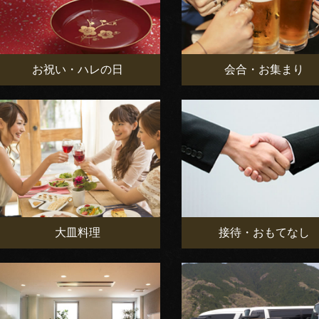
お祝い・ハレの日
会合・お集まり
大皿料理
接待・おもてなし