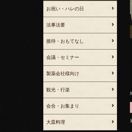
お祝い・ハレの日
法事法要
接待・おもてなし
会議・セミナー
製薬会社様向け
観光・行楽
会合・お集まり
大皿料理