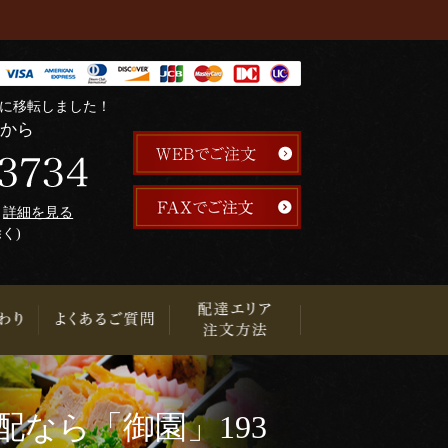
階に移転しました！
らから
午
詳細を見る
除く)
り
なら「御園」193