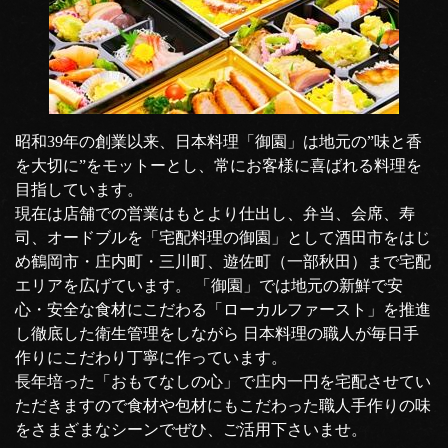
昭和39年の創業以来、日本料理「御園」は地元の”味と香
を大切に”をモットーとし、常にお客様に喜ばれる料理を
目指しています。
現在は店舗での営業はもとより仕出し、弁当、会席、寿
司、オードブルを「宅配料理の御園」として酒田市をはじ
め鶴岡市・庄内町・三川町、遊佐町（一部秋田）まで宅配
エリアを広げています。 「御園」では地元の新鮮で安
心・安全な食材にこだわる「ローカルファースト」を推進
し徹底した衛生管理をしながら 日本料理の職人が毎日手
作りにこだわり丁寧に作っています。
長年培った「おもてなしの心」で庄内一円を宅配させてい
ただきますので食材や包材にもこだわった職人手作りの味
をさまざまなシーンでぜひ、ご活用下さいませ。