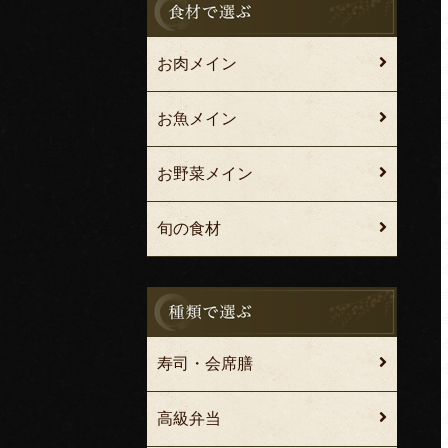
お肉メイン
お魚メイン
お野菜メイン
旬の食材
寿司・会席膳
高級弁当