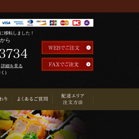
階に移転しました！
らから
午
詳細を見る
除く)
り