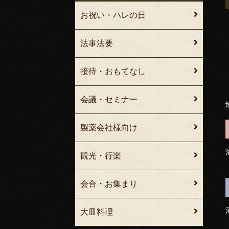
お祝い・ハレの日
法事法要
接待・おもてなし
会議・セミナー
製薬会社様向け
観光・行楽
会合・お集まり
大皿料理