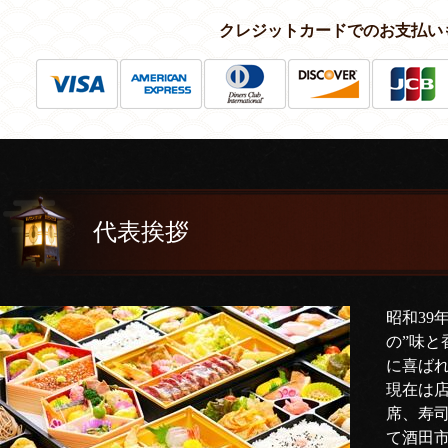
クレジットカードでのお支払い
代表挨拶
昭和39
の”味と
に喜ば
現在は
席、寿
て酒田