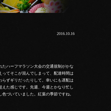
2016.10.16
」
れたハーフマラソン大会の交通規制がかな
えってそこが混んでしまって、配達時間は
わらずギリだったりして。幸いにも遅配は
超えた感じです。先週、今週とかなり忙し
し色づいていました。紅葉の季節ですね。