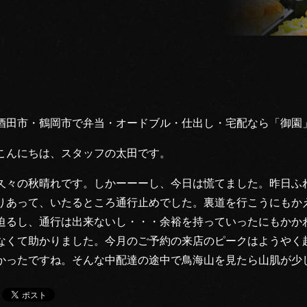
酒田市・鶴岡市で弁当・オードブル・仕出し・宅配なら「御園
こんにちは、スタッフの太田です。
久々の秋晴れです。しかーーーし、今日は慌てました。昨日ふ
りあって、いたるところ通行止めでした。裏道を行こうにもか
迫るし、通行は出来ないし・・・余裕を持っていったにもかか
なくて助かりました。今月のご予約の来店のピークはようやく
かったですね。そんな中配達の途中で鳥海山を見たら山肌が少