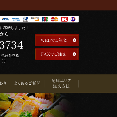
階に移転しました！
らから
午
詳細を見る
除く)
り