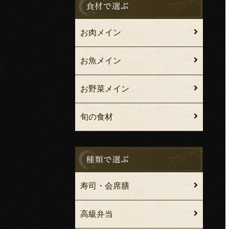
お肉メイン
お魚メイン
お野菜メイン
旬の食材
寿司・会席膳
高級弁当