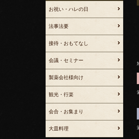
お祝い・ハレの日
法事法要
接待・おもてなし
会議・セミナー
製薬会社様向け
観光・行楽
会合・お集まり
大皿料理