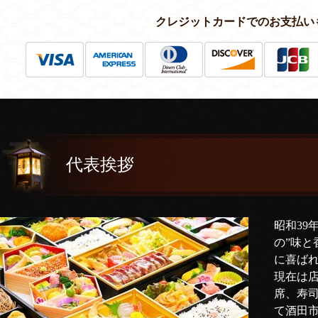
クレジットカードでのお支払い
代表挨拶
昭和39
の”味と
に喜ば
現在は
席、寿
て酒田