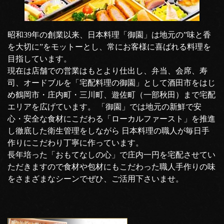
昭和39年の創業以来、日本料理「御園」は地元の”味と香
を大切に”をモットーとし、常にお客様に喜ばれる料理を
目指しています。
現在は店舗での営業はもとより仕出し、弁当、会席、寿
司、オードブルを「宅配料理の御園」として酒田市をはじ
め鶴岡市・庄内町・三川町、遊佐町（一部秋田）まで宅配
エリアを広げています。 「御園」では地元の新鮮で安
心・安全な食材にこだわる「ローカルファースト」を推進
し徹底した衛生管理をしながら 日本料理の職人が毎日手
作りにこだわり丁寧に作っています。
長年培った「おもてなしの心」で庄内一円を宅配させてい
ただきますので食材や包材にもこだわった職人手作りの味
をさまざまなシーンでぜひ、ご活用下さいませ。