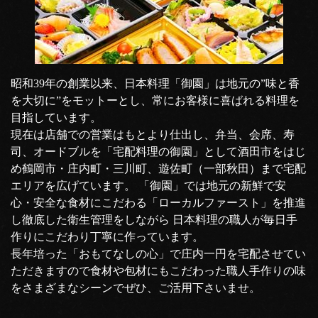
昭和39年の創業以来、日本料理「御園」は地元の”味と香
を大切に”をモットーとし、常にお客様に喜ばれる料理を
目指しています。
現在は店舗での営業はもとより仕出し、弁当、会席、寿
司、オードブルを「宅配料理の御園」として酒田市をはじ
め鶴岡市・庄内町・三川町、遊佐町（一部秋田）まで宅配
エリアを広げています。 「御園」では地元の新鮮で安
心・安全な食材にこだわる「ローカルファースト」を推進
し徹底した衛生管理をしながら 日本料理の職人が毎日手
作りにこだわり丁寧に作っています。
長年培った「おもてなしの心」で庄内一円を宅配させてい
ただきますので食材や包材にもこだわった職人手作りの味
をさまざまなシーンでぜひ、ご活用下さいませ。