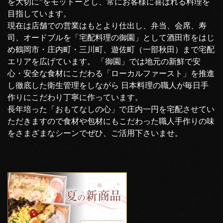
を大切に”をモットーとし、常にお客様に喜ばれる料理を
目指しています。
現在は店舗での営業はもとより仕出し、弁当、会席、寿
司、オードブルを「宅配料理の御園」として酒田市をはじ
め鶴岡市・庄内町・三川町、遊佐町（一部秋田）まで宅配
エリアを広げています。 「御園」では地元の新鮮で安
心・安全な食材にこだわる「ローカルファースト」を推進
し徹底した衛生管理をしながら 日本料理の職人が毎日手
作りにこだわり丁寧に作っています。
長年培った「おもてなしの心」で庄内一円を宅配させてい
ただきますので食材や包材にもこだわった職人手作りの味
をさまざまなシーンでぜひ、ご活用下さいませ。