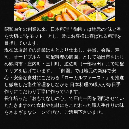
昭和39年の創業以来、日本料理「御園」は地元の”味と香
を大切に”をモットーとし、常にお客様に喜ばれる料理を
目指しています。
現在は店舗での営業はもとより仕出し、弁当、会席、寿
司、オードブルを「宅配料理の御園」として酒田市をはじ
め鶴岡市・庄内町・三川町、遊佐町（一部秋田）まで宅配
エリアを広げています。 「御園」では地元の新鮮で安
心・安全な食材にこだわる「ローカルファースト」を推進
し徹底した衛生管理をしながら 日本料理の職人が毎日手
作りにこだわり丁寧に作っています。
長年培った「おもてなしの心」で庄内一円を宅配させてい
ただきますので食材や包材にもこだわった職人手作りの味
をさまざまなシーンでぜひ、ご活用下さいませ。