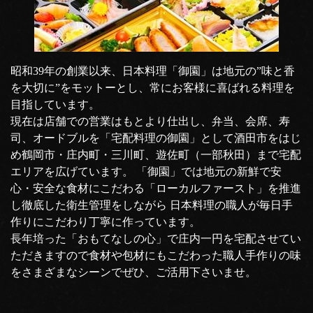
昭和39年の創業以来、日本料理「御園」は地元の”味と香
を大切に”をモットーとし、常にお客様に喜ばれる料理を
目指しています。
現在は店舗での営業はもとより仕出し、弁当、会席、寿
司、オードブルを「宅配料理の御園」として酒田市をはじ
め鶴岡市・庄内町・三川町、遊佐町（一部秋田）まで宅配
エリアを広げています。 「御園」では地元の新鮮で安
心・安全な食材にこだわる「ローカルファースト」を推進
し徹底した衛生管理をしながら 日本料理の職人が毎日手
作りにこだわり丁寧に作っています。
長年培った「おもてなしの心」で庄内一円を宅配させてい
ただきますので食材や包材にもこだわった職人手作りの味
をさまざまなシーンでぜひ、ご活用下さいませ。