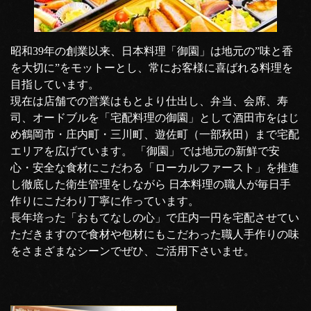
昭和39年の創業以来、日本料理「御園」は地元の”味と香
を大切に”をモットーとし、常にお客様に喜ばれる料理を
目指しています。
現在は店舗での営業はもとより仕出し、弁当、会席、寿
司、オードブルを「宅配料理の御園」として酒田市をはじ
め鶴岡市・庄内町・三川町、遊佐町（一部秋田）まで宅配
エリアを広げています。 「御園」では地元の新鮮で安
心・安全な食材にこだわる「ローカルファースト」を推進
し徹底した衛生管理をしながら 日本料理の職人が毎日手
作りにこだわり丁寧に作っています。
長年培った「おもてなしの心」で庄内一円を宅配させてい
ただきますので食材や包材にもこだわった職人手作りの味
をさまざまなシーンでぜひ、ご活用下さいませ。