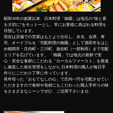
昭和39年の創業以来、日本料理「御園」は地元の”味と香
を大切に”をモットーとし、常にお客様に喜ばれる料理を
目指しています。
現在は店舗での営業はもとより仕出し、弁当、会席、寿
司、オードブルを「宅配料理の御園」として酒田市をはじ
め鶴岡市・庄内町・三川町、遊佐町（一部秋田）まで宅配
エリアを広げています。 「御園」では地元の新鮮で安
心・安全な食材にこだわる「ローカルファースト」を推進
し徹底した衛生管理をしながら 日本料理の職人が毎日手
作りにこだわり丁寧に作っています。
長年培った「おもてなしの心」で庄内一円を宅配させてい
ただきますので食材や包材にもこだわった職人手作りの味
をさまざまなシーンでぜひ、ご活用下さいませ。