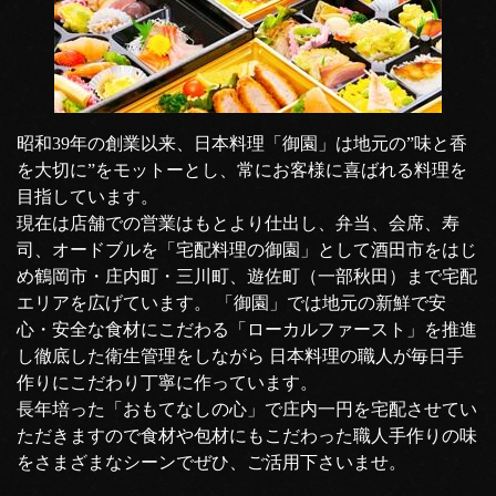
昭和39年の創業以来、日本料理「御園」は地元の”味と香
を大切に”をモットーとし、常にお客様に喜ばれる料理を
目指しています。
現在は店舗での営業はもとより仕出し、弁当、会席、寿
司、オードブルを「宅配料理の御園」として酒田市をはじ
め鶴岡市・庄内町・三川町、遊佐町（一部秋田）まで宅配
エリアを広げています。 「御園」では地元の新鮮で安
心・安全な食材にこだわる「ローカルファースト」を推進
し徹底した衛生管理をしながら 日本料理の職人が毎日手
作りにこだわり丁寧に作っています。
長年培った「おもてなしの心」で庄内一円を宅配させてい
ただきますので食材や包材にもこだわった職人手作りの味
をさまざまなシーンでぜひ、ご活用下さいませ。