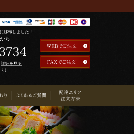
階に移転しました！
らから
午
詳細を見る
除く)
り