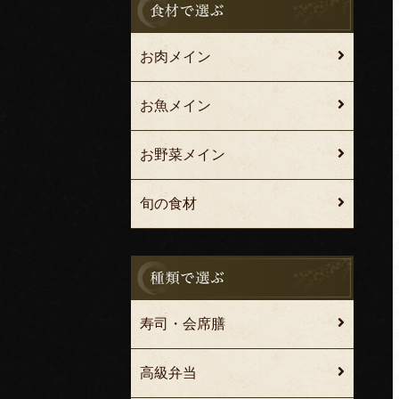
お肉メイン
お魚メイン
お野菜メイン
旬の食材
寿司・会席膳
高級弁当