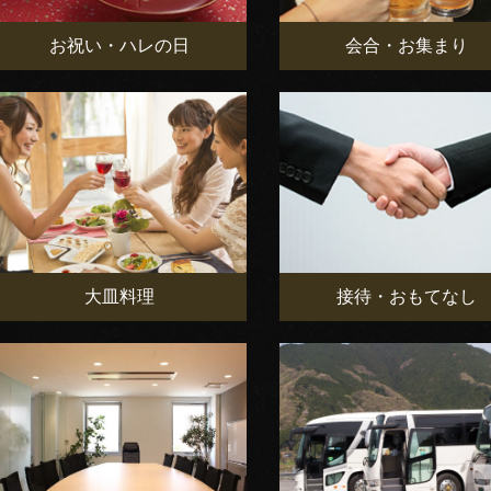
お祝い・ハレの日
会合・お集まり
大皿料理
接待・おもてなし