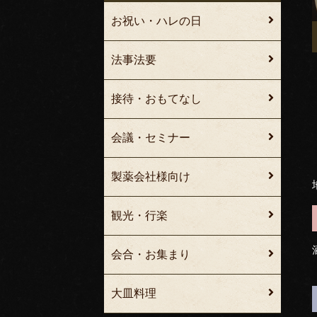
お祝い・ハレの日
法事法要
接待・おもてなし
会議・セミナー
製薬会社様向け
観光・行楽
会合・お集まり
大皿料理