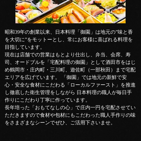
昭和39年の創業以来、日本料理「御園」は地元の”味と香
を大切に”をモットーとし、常にお客様に喜ばれる料理を
目指しています。
現在は店舗での営業はもとより仕出し、弁当、会席、寿
司、オードブルを「宅配料理の御園」として酒田市をはじ
め鶴岡市・庄内町・三川町、遊佐町（一部秋田）まで宅配
エリアを広げています。 「御園」では地元の新鮮で安
心・安全な食材にこだわる「ローカルファースト」を推進
し徹底した衛生管理をしながら 日本料理の職人が毎日手
作りにこだわり丁寧に作っています。
長年培った「おもてなしの心」で庄内一円を宅配させてい
ただきますので食材や包材にもこだわった職人手作りの味
をさまざまなシーンでぜひ、ご活用下さいませ。