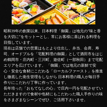
昭和39年の創業以来、日本料理「御園」は地元の”味と香
を大切に”をモットーとし、常にお客様に喜ばれる料理を
目指しています。
現在は店舗での営業はもとより仕出し、弁当、会席、寿
司、オードブルを「宅配料理の御園」として酒田市をはじ
め鶴岡市・庄内町・三川町、遊佐町（一部秋田）まで宅配
エリアを広げています。 「御園」では地元の新鮮で安
心・安全な食材にこだわる「ローカルファースト」を推進
し徹底した衛生管理をしながら 日本料理の職人が毎日手
作りにこだわり丁寧に作っています。
長年培った「おもてなしの心」で庄内一円を宅配させてい
ただきますので食材や包材にもこだわった職人手作りの味
をさまざまなシーンでぜひ、ご活用下さいませ。