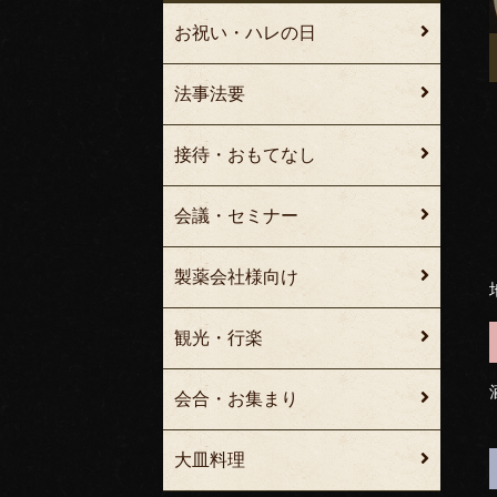
お祝い・ハレの日
法事法要
接待・おもてなし
会議・セミナー
製薬会社様向け
観光・行楽
会合・お集まり
大皿料理