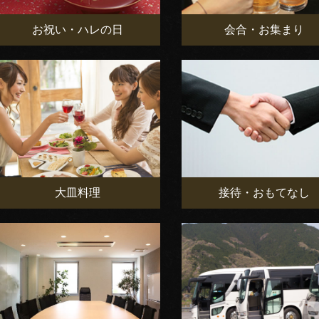
お祝い・ハレの日
会合・お集まり
大皿料理
接待・おもてなし