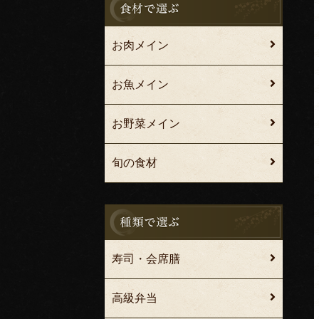
お肉メイン
お魚メイン
お野菜メイン
旬の食材
寿司・会席膳
高級弁当