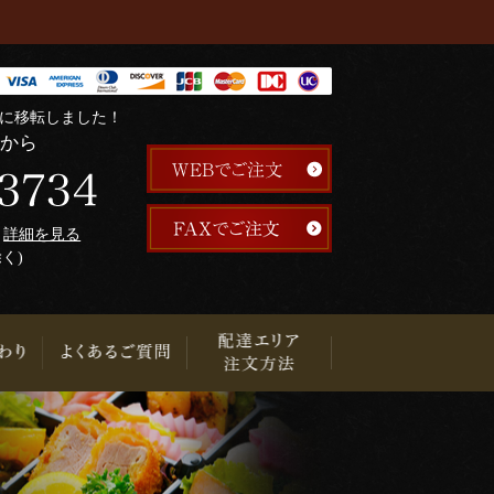
階に移転しました！
らから
午
詳細を見る
除く)
り