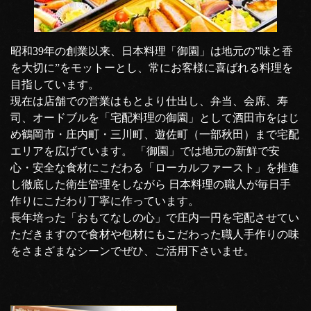
昭和39年の創業以来、日本料理「御園」は地元の”味と香
を大切に”をモットーとし、常にお客様に喜ばれる料理を
目指しています。
現在は店舗での営業はもとより仕出し、弁当、会席、寿
司、オードブルを「宅配料理の御園」として酒田市をはじ
め鶴岡市・庄内町・三川町、遊佐町（一部秋田）まで宅配
エリアを広げています。 「御園」では地元の新鮮で安
心・安全な食材にこだわる「ローカルファースト」を推進
し徹底した衛生管理をしながら 日本料理の職人が毎日手
作りにこだわり丁寧に作っています。
長年培った「おもてなしの心」で庄内一円を宅配させてい
ただきますので食材や包材にもこだわった職人手作りの味
をさまざまなシーンでぜひ、ご活用下さいませ。