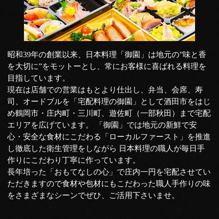
昭和39年の創業以来、日本料理「御園」は地元の”味と香
を大切に”をモットーとし、常にお客様に喜ばれる料理を
目指しています。
現在は店舗での営業はもとより仕出し、弁当、会席、寿
司、オードブルを「宅配料理の御園」として酒田市をはじ
め鶴岡市・庄内町・三川町、遊佐町（一部秋田）まで宅配
エリアを広げています。 「御園」では地元の新鮮で安
心・安全な食材にこだわる「ローカルファースト」を推進
し徹底した衛生管理をしながら 日本料理の職人が毎日手
作りにこだわり丁寧に作っています。
長年培った「おもてなしの心」で庄内一円を宅配させてい
ただきますので食材や包材にもこだわった職人手作りの味
をさまざまなシーンでぜひ、ご活用下さいませ。