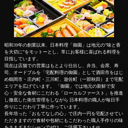
昭和39年の創業以来、日本料理「御園」は地元の”味と香
を大切に”をモットーとし、常にお客様に喜ばれる料理を
目指しています。
現在は店舗での営業はもとより仕出し、弁当、会席、寿
司、オードブルを「宅配料理の御園」として酒田市をはじ
め鶴岡市・庄内町・三川町、遊佐町（一部秋田）まで宅配
エリアを広げています。 「御園」では地元の新鮮で安
心・安全な食材にこだわる「ローカルファースト」を推進
し徹底した衛生管理をしながら 日本料理の職人が毎日手
作りにこだわり丁寧に作っています。
長年培った「おもてなしの心」で庄内一円を宅配させてい
ただきますので食材や包材にもこだわった職人手作りの味
をさまざまなシーンでぜひ、ご活用下さいませ。