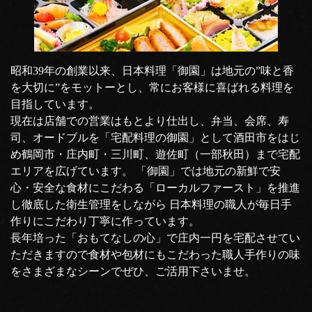
昭和39年の創業以来、日本料理「御園」は地元の”味と香
を大切に”をモットーとし、常にお客様に喜ばれる料理を
目指しています。
現在は店舗での営業はもとより仕出し、弁当、会席、寿
司、オードブルを「宅配料理の御園」として酒田市をはじ
め鶴岡市・庄内町・三川町、遊佐町（一部秋田）まで宅配
エリアを広げています。 「御園」では地元の新鮮で安
心・安全な食材にこだわる「ローカルファースト」を推進
し徹底した衛生管理をしながら 日本料理の職人が毎日手
作りにこだわり丁寧に作っています。
長年培った「おもてなしの心」で庄内一円を宅配させてい
ただきますので食材や包材にもこだわった職人手作りの味
をさまざまなシーンでぜひ、ご活用下さいませ。