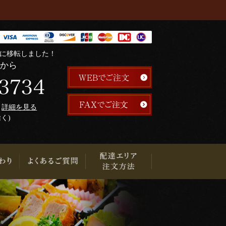
階に移転しました！
らから
午
詳細を見る
除く)
り