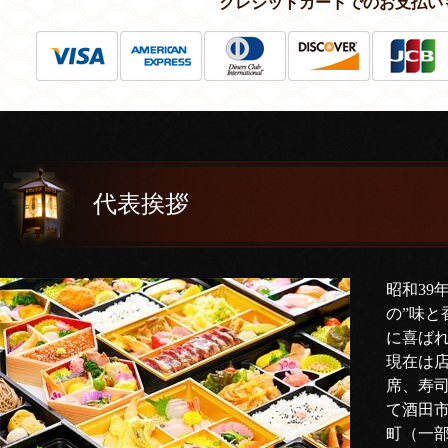
クレジットカードでのお支払い
代表挨拶
昭和39
の”味と
に喜ば
現在は
席、寿
て酒田
町（一