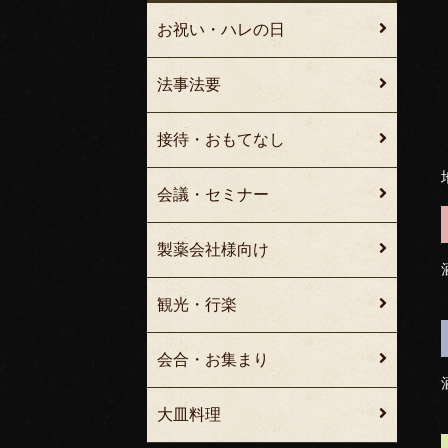
お祝い・ハレの日
法事法要
接待・おもてなし
会議・セミナー
製薬会社様向け
観光・行楽
会合・お集まり
大皿料理