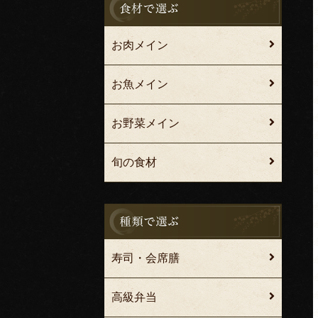
お肉メイン
お魚メイン
お野菜メイン
旬の食材
寿司・会席膳
高級弁当