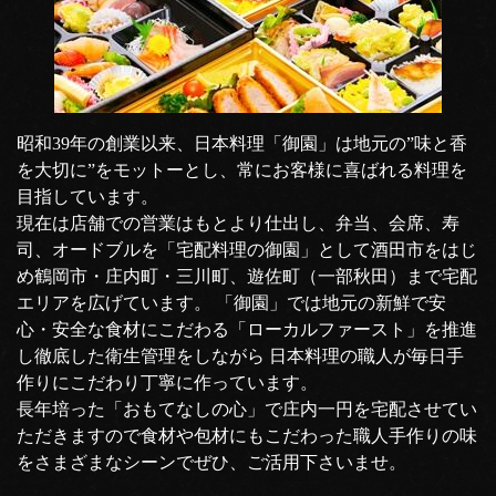
昭和39年の創業以来、日本料理「御園」は地元の”味と香
を大切に”をモットーとし、常にお客様に喜ばれる料理を
目指しています。
現在は店舗での営業はもとより仕出し、弁当、会席、寿
司、オードブルを「宅配料理の御園」として酒田市をはじ
め鶴岡市・庄内町・三川町、遊佐町（一部秋田）まで宅配
エリアを広げています。 「御園」では地元の新鮮で安
心・安全な食材にこだわる「ローカルファースト」を推進
し徹底した衛生管理をしながら 日本料理の職人が毎日手
作りにこだわり丁寧に作っています。
長年培った「おもてなしの心」で庄内一円を宅配させてい
ただきますので食材や包材にもこだわった職人手作りの味
をさまざまなシーンでぜひ、ご活用下さいませ。