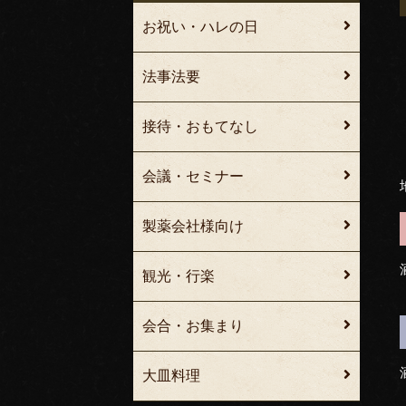
お祝い・ハレの日
法事法要
接待・おもてなし
会議・セミナー
製薬会社様向け
観光・行楽
会合・お集まり
大皿料理