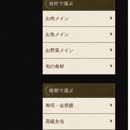
お肉メイン
お魚メイン
お野菜メイン
旬の食材
寿司・会席膳
高級弁当