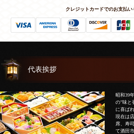
クレジットカードでのお支払い
代表挨拶
昭和39
の”味と
に喜ば
現在は
席、寿
て酒田