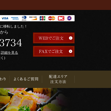
階に移転しました！
らから
午
詳細を見る
除く)
り