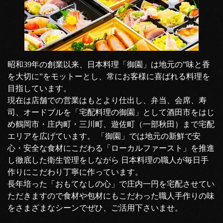
昭和39年の創業以来、日本料理「御園」は地元の”味と香
を大切に”をモットーとし、常にお客様に喜ばれる料理を
目指しています。
現在は店舗での営業はもとより仕出し、弁当、会席、寿
司、オードブルを「宅配料理の御園」として酒田市をはじ
め鶴岡市・庄内町・三川町、遊佐町（一部秋田）まで宅配
エリアを広げています。 「御園」では地元の新鮮で安
心・安全な食材にこだわる「ローカルファースト」を推進
し徹底した衛生管理をしながら 日本料理の職人が毎日手
作りにこだわり丁寧に作っています。
長年培った「おもてなしの心」で庄内一円を宅配させてい
ただきますので食材や包材にもこだわった職人手作りの味
をさまざまなシーンでぜひ、ご活用下さいませ。