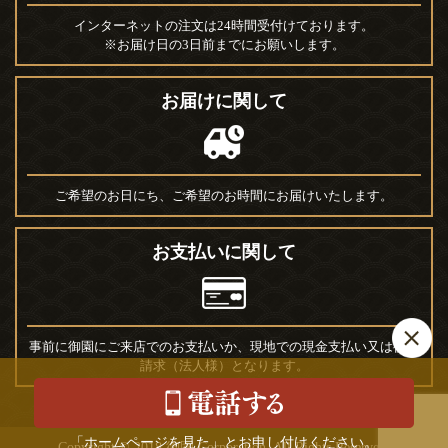
インターネットの注文は24時間受付けております。
※お届け日の3日前までにお願いします。
お届けに関して
ご希望のお日にち、ご希望のお時間にお届けいたします。
お支払いに関して
事前に御園にご来店でのお支払いか、現地での現金支払い又は後日
請求（法人様）となります。
「ホームページを見た」とお申し付けください。
Copyright © 2018 御園 Corporation. All Rights Reserved.