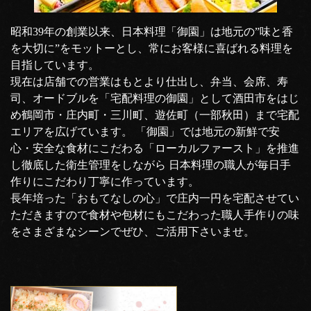
昭和39年の創業以来、日本料理「御園」は地元の”味と香
を大切に”をモットーとし、常にお客様に喜ばれる料理を
目指しています。
現在は店舗での営業はもとより仕出し、弁当、会席、寿
司、オードブルを「宅配料理の御園」として酒田市をはじ
め鶴岡市・庄内町・三川町、遊佐町（一部秋田）まで宅配
エリアを広げています。 「御園」では地元の新鮮で安
心・安全な食材にこだわる「ローカルファースト」を推進
し徹底した衛生管理をしながら 日本料理の職人が毎日手
作りにこだわり丁寧に作っています。
長年培った「おもてなしの心」で庄内一円を宅配させてい
ただきますので食材や包材にもこだわった職人手作りの味
をさまざまなシーンでぜひ、ご活用下さいませ。