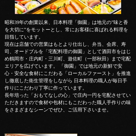
昭和39年の創業以来、日本料理「御園」は地元の”味と香
を大切に”をモットーとし、常にお客様に喜ばれる料理を
目指しています。
現在は店舗での営業はもとより仕出し、弁当、会席、寿
司、オードブルを「宅配料理の御園」として酒田市をはじ
め鶴岡市・庄内町・三川町、遊佐町（一部秋田）まで宅配
エリアを広げています。 「御園」では地元の新鮮で安
心・安全な食材にこだわる「ローカルファースト」を推進
し徹底した衛生管理をしながら 日本料理の職人が毎日手
作りにこだわり丁寧に作っています。
長年培った「おもてなしの心」で庄内一円を宅配させてい
ただきますので食材や包材にもこだわった職人手作りの味
をさまざまなシーンでぜひ、ご活用下さいませ。