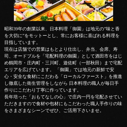
昭和39年の創業以来、日本料理「御園」は地元の”味と香
を大切に”をモットーとし、常にお客様に喜ばれる料理を
目指しています。
現在は店舗での営業はもとより仕出し、弁当、会席、寿
司、オードブルを「宅配料理の御園」として酒田市をはじ
め鶴岡市・庄内町・三川町、遊佐町（一部秋田）まで宅配
エリアを広げています。 「御園」では地元の新鮮で安
心・安全な食材にこだわる「ローカルファースト」を推進
し徹底した衛生管理をしながら 日本料理の職人が毎日手
作りにこだわり丁寧に作っています。
長年培った「おもてなしの心」で庄内一円を宅配させてい
ただきますので食材や包材にもこだわった職人手作りの味
をさまざまなシーンでぜひ、ご活用下さいませ。