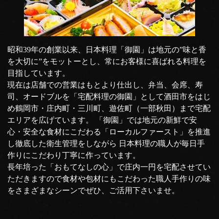
昭和39年の創業以来、日本料理「御園」は地元の”味と香
を大切に”をモットーとし、常にお客様に喜ばれる料理を
目指しています。
現在は店舗での営業はもとより仕出し、弁当、会席、寿
司、オードブルを「宅配料理の御園」として酒田市をはじ
め鶴岡市・庄内町・三川町、遊佐町（一部秋田）まで宅配
エリアを広げています。 「御園」では地元の新鮮で安
心・安全な食材にこだわる「ローカルファースト」を推進
し徹底した衛生管理をしながら 日本料理の職人が毎日手
作りにこだわり丁寧に作っています。
長年培った「おもてなしの心」で庄内一円を宅配させてい
ただきますので食材や包材にもこだわった職人手作りの味
をさまざまなシーンでぜひ、ご活用下さいませ。