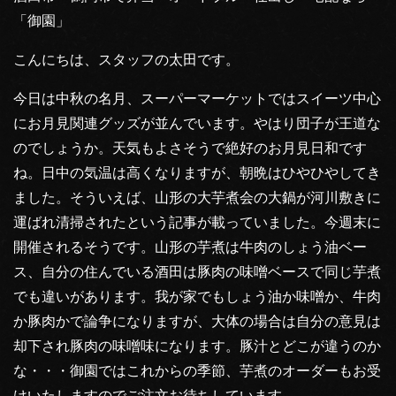
「御園」
こんにちは、スタッフの太田です。
今日は中秋の名月、スーパーマーケットではスイーツ中心
にお月見関連グッズが並んでいます。やはり団子が王道な
のでしょうか。天気もよさそうで絶好のお月見日和です
ね。日中の気温は高くなりますが、朝晩はひやひやしてき
ました。そういえば、山形の大芋煮会の大鍋が河川敷きに
運ばれ清掃されたという記事が載っていました。今週末に
開催されるそうです。山形の芋煮は牛肉のしょう油ベー
ス、自分の住んでいる酒田は豚肉の味噌ベースで同じ芋煮
でも違いがあります。我が家でもしょう油か味噌か、牛肉
か豚肉かで論争になりますが、大体の場合は自分の意見は
却下され豚肉の味噌味になります。豚汁とどこが違うのか
な・・・御園ではこれからの季節、芋煮のオーダーもお受
けいたしますのでご注文お待ちしています。