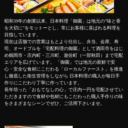
昭和39年の創業以来、日本料理「御園」は地元の”味と香
を大切に”をモットーとし、常にお客様に喜ばれる料理を
目指しています。
現在は店舗での営業はもとより仕出し、弁当、会席、寿
司、オードブルを「宅配料理の御園」として酒田市をはじ
め鶴岡市・庄内町・三川町、遊佐町（一部秋田）まで宅配
エリアを広げています。 「御園」では地元の新鮮で安
心・安全な食材にこだわる「ローカルファースト」を推進
し徹底した衛生管理をしながら 日本料理の職人が毎日手
作りにこだわり丁寧に作っています。
長年培った「おもてなしの心」で庄内一円を宅配させてい
ただきますので食材や包材にもこだわった職人手作りの味
をさまざまなシーンでぜひ、ご活用下さいませ。