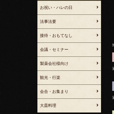
お祝い・ハレの日
法事法要
接待・おもてなし
会議・セミナー
製薬会社様向け
観光・行楽
会合・お集まり
大皿料理