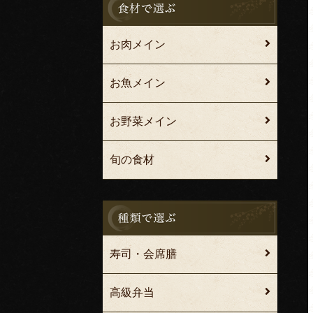
お肉メイン
お魚メイン
お野菜メイン
旬の食材
寿司・会席膳
高級弁当