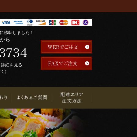
階に移転しました！
らから
午
詳細を見る
除く)
り