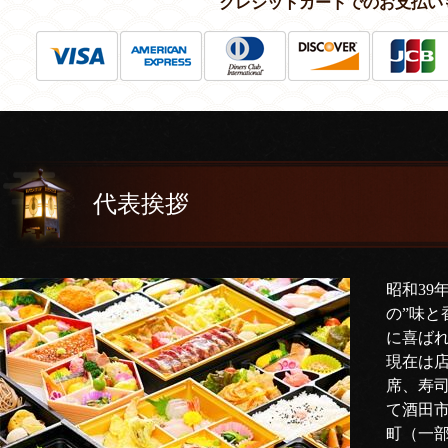
クレジットカードでのお支払い
代表挨拶
昭和39
の”味と
に喜ば
現在は
席、寿
て酒田
町（一