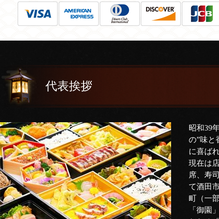
代表挨拶
昭和39
の”味と
に喜ば
現在は
席、寿
て酒田
町（一
「御園