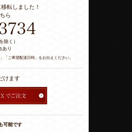
に移転しました！
ちら
休日を除く）
合あり
数」「ご希望配達日時」をお伝えください。
だけます
も可能です