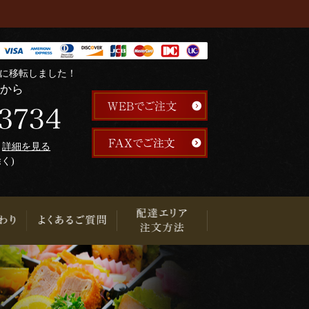
階に移転しました！
らから
午
詳細を見る
除く)
り