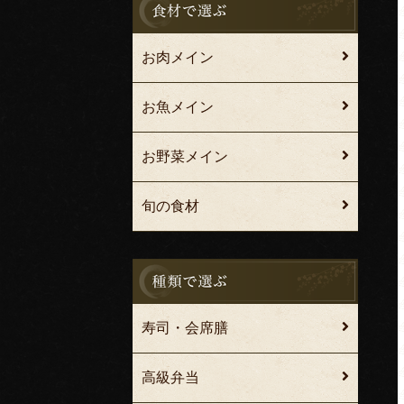
お肉メイン
お魚メイン
お野菜メイン
旬の食材
寿司・会席膳
高級弁当