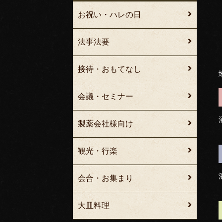
お祝い・ハレの日
法事法要
接待・おもてなし
会議・セミナー
製薬会社様向け
観光・行楽
会合・お集まり
大皿料理