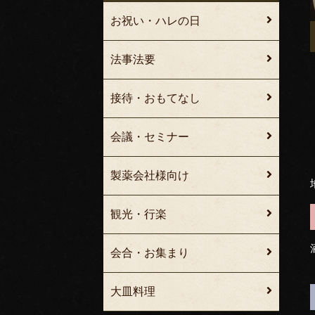
お祝い・ハレの日
法事法要
接待・おもてなし
会議・セミナー
製薬会社様向け
観光・行楽
会合・お集まり
大皿料理