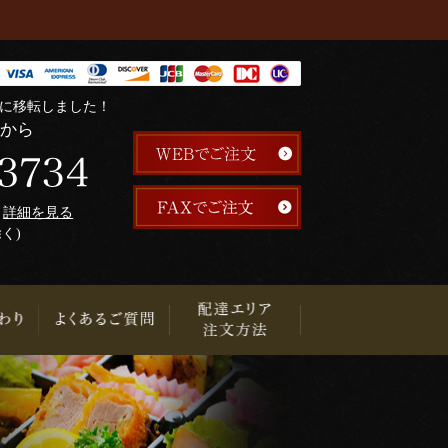
階に移転しました！
らから
午
詳細を見る
除く)
り