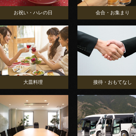
お祝い・ハレの日
会合・お集まり
大皿料理
接待・おもてなし