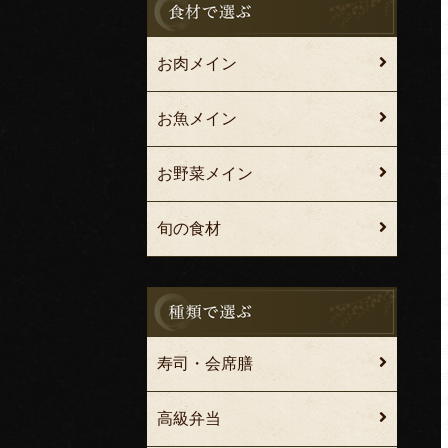
お肉メイン
お魚メイン
お野菜メイン
旬の食材
寿司・会席膳
高級弁当