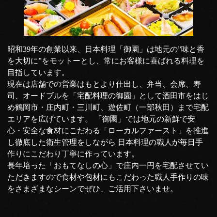
昭和39年の創業以来、日本料理「御園」は地元の”味と香
を大切に”をモットーとし、常にお客様に喜ばれる料理を
目指しています。
現在は店舗での営業はもとより仕出し、弁当、会席、寿
司、オードブルを「宅配料理の御園」として酒田市をはじ
め鶴岡市・庄内町・三川町、遊佐町（一部秋田）まで宅配
エリアを広げています。 「御園」では地元の新鮮で安
心・安全な食材にこだわる「ローカルファースト」を推進
し徹底した衛生管理をしながら 日本料理の職人が毎日手
作りにこだわり丁寧に作っています。
長年培った「おもてなしの心」で庄内一円を宅配させてい
ただきますので食材や包材にもこだわった職人手作りの味
をさまざまなシーンでぜひ、ご活用下さいませ。