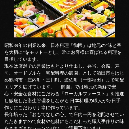
昭和39年の創業以来、日本料理「御園」は地元の”味と香
を大切に”をモットーとし、常にお客様に喜ばれる料理を
目指しています。
現在は店舗での営業はもとより仕出し、弁当、会席、寿
司、オードブルを「宅配料理の御園」として酒田市をはじ
め鶴岡市・庄内町・三川町、遊佐町（一部秋田）まで宅配
エリアを広げています。 「御園」では地元の新鮮で安
心・安全な食材にこだわる「ローカルファースト」を推進
し徹底した衛生管理をしながら 日本料理の職人が毎日手
作りにこだわり丁寧に作っています。
長年培った「おもてなしの心」で庄内一円を宅配させてい
ただきますので食材や包材にもこだわった職人手作りの味
をさまざまなシーンでぜひ、ご活用下さいませ。