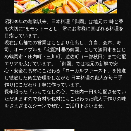
昭和39年の創業以来、日本料理「御園」は地元の”味と香
を大切に”をモットーとし、常にお客様に喜ばれる料理を
目指しています。
現在は店舗での営業はもとより仕出し、弁当、会席、寿
司、オードブルを「宅配料理の御園」として酒田市をはじ
め鶴岡市・庄内町・三川町、遊佐町（一部秋田）まで宅配
エリアを広げています。 「御園」では地元の新鮮で安
心・安全な食材にこだわる「ローカルファースト」を推進
し徹底した衛生管理をしながら 日本料理の職人が毎日手
作りにこだわり丁寧に作っています。
長年培った「おもてなしの心」で庄内一円を宅配させてい
ただきますので食材や包材にもこだわった職人手作りの味
をさまざまなシーンでぜひ、ご活用下さいませ。