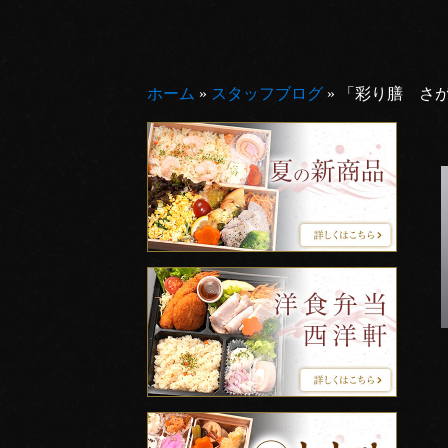
ホーム
»
スタッフブログ
»
「彩り膳 さ