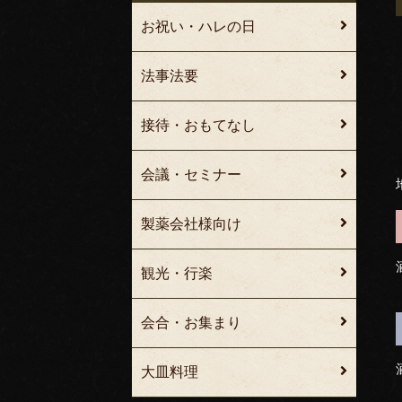
お祝い・ハレの日
法事法要
接待・おもてなし
会議・セミナー
製薬会社様向け
観光・行楽
会合・お集まり
大皿料理