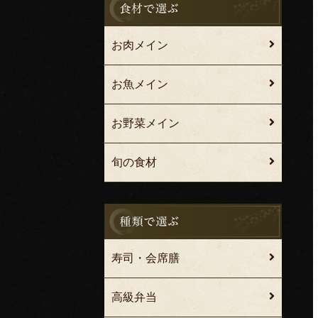
お肉メイン
お魚メイン
お野菜メイン
旬の食材
寿司・会席膳
高級弁当