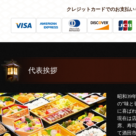
クレジットカードでのお支払い
代表挨拶
昭和39
の”味と
に喜ば
現在は
席、寿
て酒田