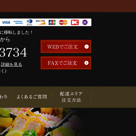
階に移転しました！
らから
午
詳細を見る
除く)
り