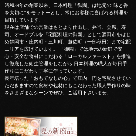
昭和39年の創業以来、日本料理「御園」は地元の”味と香
を大切に”をモットーとし、常にお客様に喜ばれる料理を
目指しています。
現在は店舗での営業はもとより仕出し、弁当、会席、寿
司、オードブルを「宅配料理の御園」として酒田市をはじ
め鶴岡市・庄内町・三川町、遊佐町（一部秋田）まで宅配
エリアを広げています。 「御園」では地元の新鮮で安
心・安全な食材にこだわる「ローカルファースト」を推進
し徹底した衛生管理をしながら 日本料理の職人が毎日手
作りにこだわり丁寧に作っています。
長年培った「おもてなしの心」で庄内一円を宅配させてい
ただきますので食材や包材にもこだわった職人手作りの味
をさまざまなシーンでぜひ、ご活用下さいませ。