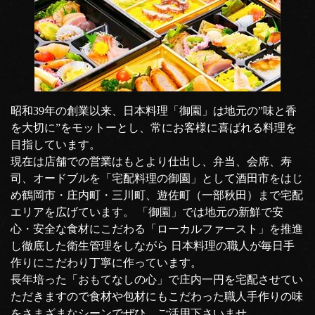
昭和39年の創業以来、日本料理「御園」は地元の”味と香
を大切に”をモットーとし、常にお客様に喜ばれる料理を
目指しています。
現在は店舗での営業はもとより仕出し、弁当、会席、寿
司、オードブルを「宅配料理の御園」として酒田市をはじ
め鶴岡市・庄内町・三川町、遊佐町（一部秋田）まで宅配
エリアを広げています。 「御園」では地元の新鮮で安
心・安全な食材にこだわる「ローカルファースト」を推進
し徹底した衛生管理をしながら 日本料理の職人が毎日手
作りにこだわり丁寧に作っています。
長年培った「おもてなしの心」で庄内一円を宅配させてい
ただきますので食材や包材にもこだわった職人手作りの味
をさまざまなシーンでぜひ、ご活用下さいませ。