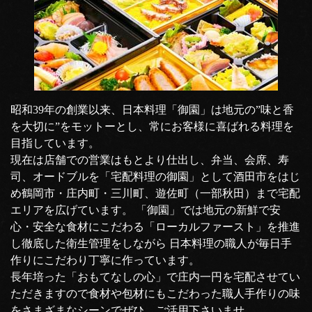
昭和39年の創業以来、日本料理「御園」は地元の”味と香
を大切に”をモットーとし、常にお客様に喜ばれる料理を
目指しています。
現在は店舗での営業はもとより仕出し、弁当、会席、寿
司、オードブルを「宅配料理の御園」として酒田市をはじ
め鶴岡市・庄内町・三川町、遊佐町（一部秋田）まで宅配
エリアを広げています。 「御園」では地元の新鮮で安
心・安全な食材にこだわる「ローカルファースト」を推進
し徹底した衛生管理をしながら 日本料理の職人が毎日手
作りにこだわり丁寧に作っています。
長年培った「おもてなしの心」で庄内一円を宅配させてい
ただきますので食材や包材にもこだわった職人手作りの味
をさまざまなシーンでぜひ、ご活用下さいませ。