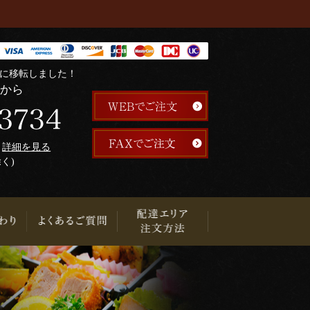
階に移転しました！
らから
午
詳細を見る
除く)
り