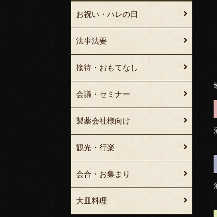
お祝い・ハレの日
法事法要
接待・おもてなし
会議・セミナー
製薬会社様向け
観光・行楽
会合・お集まり
大皿料理