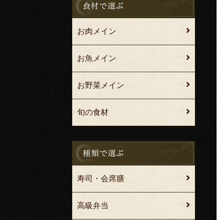
お肉メイン
お魚メイン
お野菜メイン
旬の食材
寿司・会席膳
高級弁当