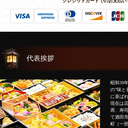
クレジットカードでのお支払い
代表挨拶
昭和39
の”味と
に喜ば
現在は
席、寿
て酒田
町（一