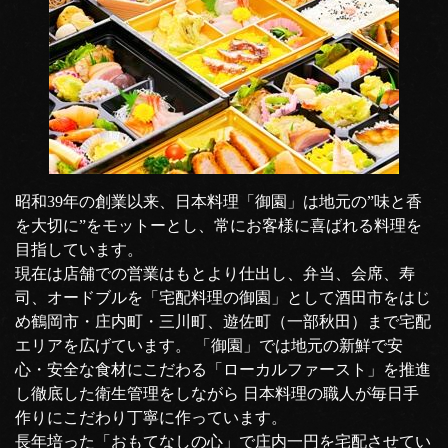
昭和39年の創業以来、日本料理「御園」は地元の”味と香
を大切に”をモットーとし、常にお客様に喜ばれる料理を
目指しています。
現在は店舗での営業はもとより仕出し、弁当、会席、寿
司、オードブルを「宅配料理の御園」として酒田市をはじ
め鶴岡市・庄内町・三川町、遊佐町（一部秋田）まで宅配
エリアを広げています。 「御園」では地元の新鮮で安
心・安全な食材にこだわる「ローカルファースト」を推進
し徹底した衛生管理をしながら 日本料理の職人が毎日手
作りにこだわり丁寧に作っています。
長年培った「おもてなしの心」で庄内一円を宅配させてい