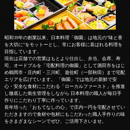
昭和39年の創業以来、日本料理「御園」は地元の”味と香
を大切に”をモットーとし、常にお客様に喜ばれる料理を
目指しています。
現在は店舗での営業はもとより仕出し、弁当、会席、寿
司、オードブルを「宅配料理の御園」として酒田市をはじ
め鶴岡市・庄内町・三川町、遊佐町（一部秋田）まで宅配
エリアを広げています。 「御園」では地元の新鮮で安
心・安全な食材にこだわる「ローカルファースト」を推進
し徹底した衛生管理をしながら 日本料理の職人が毎日手
作りにこだわり丁寧に作っています。
長年培った「おもてなしの心」で庄内一円を宅配させてい
ただきますので食材や包材にもこだわった職人手作りの味
をさまざまなシーンでぜひ、ご活用下さいませ。