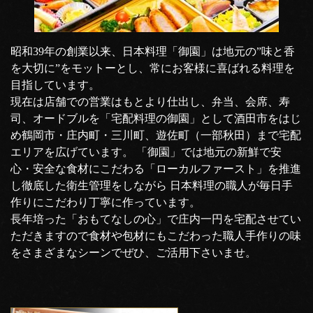
昭和39年の創業以来、日本料理「御園」は地元の”味と香
を大切に”をモットーとし、常にお客様に喜ばれる料理を
目指しています。
現在は店舗での営業はもとより仕出し、弁当、会席、寿
司、オードブルを「宅配料理の御園」として酒田市をはじ
め鶴岡市・庄内町・三川町、遊佐町（一部秋田）まで宅配
エリアを広げています。 「御園」では地元の新鮮で安
心・安全な食材にこだわる「ローカルファースト」を推進
し徹底した衛生管理をしながら 日本料理の職人が毎日手
作りにこだわり丁寧に作っています。
長年培った「おもてなしの心」で庄内一円を宅配させてい
ただきますので食材や包材にもこだわった職人手作りの味
をさまざまなシーンでぜひ、ご活用下さいませ。