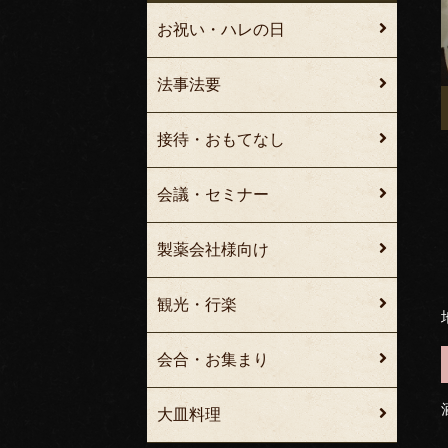
お祝い・ハレの日
法事法要
接待・おもてなし
会議・セミナー
製薬会社様向け
観光・行楽
会合・お集まり
大皿料理