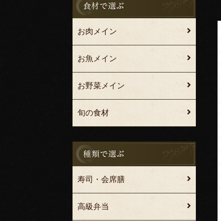
お肉メイン
お魚メイン
お野菜メイン
旬の食材
寿司・会席膳
高級弁当