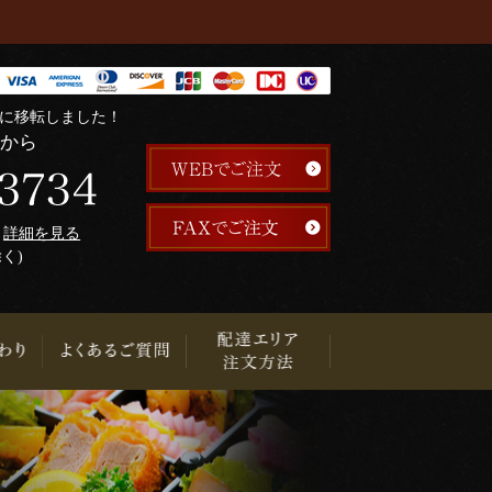
階に移転しました！
らから
午
詳細を見る
除く)
り