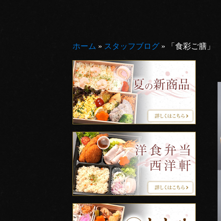
ホーム
»
スタッフブログ
»
「食彩ご膳」