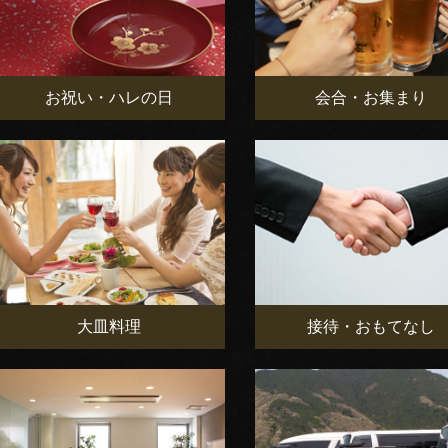
お祝い・ハレの日
会合・お集まり
大皿料理
接待・おもてなし