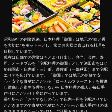
昭和39年の創業以来、日本料理「御園」は地元の”味と香
を大切に”をモットーとし、常にお客様に喜ばれる料理を
目指しています。
現在は店舗での営業はもとより仕出し、弁当、会席、寿
司、オードブルを「宅配料理の御園」として酒田市をはじ
め鶴岡市・庄内町・三川町、遊佐町（一部秋田）まで宅配
エリアを広げています。 「御園」では地元の新鮮で安
心・安全な食材にこだわる「ローカルファースト」を推進
し徹底した衛生管理をしながら 日本料理の職人が毎日手
作りにこだわり丁寧に作っています。
長年培った「おもてなしの心」で庄内一円を宅配させてい
ただきますので食材や包材にもこだわった職人手作りの味
をさまざまなシーンでぜひ、ご活用下さいませ。